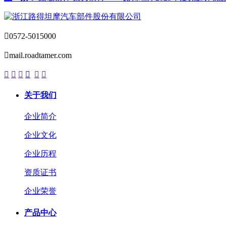

0572-5015000

mail.roadtamer.com






关于我们
企业简介
企业文化
企业历程
资质证书
企业荣誉
产品中心