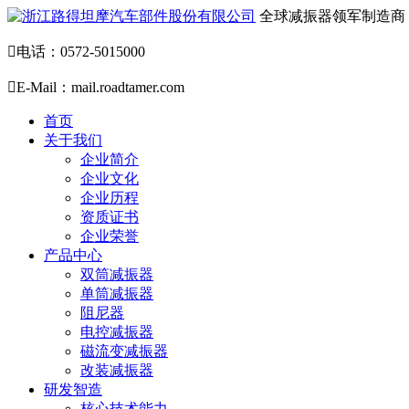
全球减振器领军制造商

电话：0572-5015000

E-Mail：mail.roadtamer.com
首页
关于我们
企业简介
企业文化
企业历程
资质证书
企业荣誉
产品中心
双筒减振器
单筒减振器
阻尼器
电控减振器
磁流变减振器
改装减振器
研发智造
核心技术能力