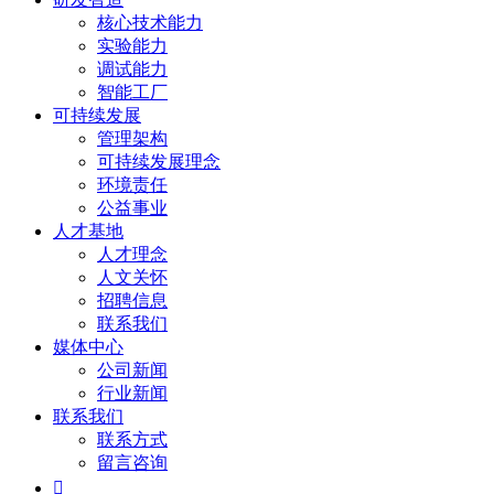
核心技术能力
实验能力
调试能力
智能工厂
可持续发展
管理架构
可持续发展理念
环境责任
公益事业
人才基地
人才理念
人文关怀
招聘信息
联系我们
媒体中心
公司新闻
行业新闻
联系我们
联系方式
留言咨询
