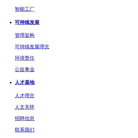
智能工厂
可持续发展
管理架构
可持续发展理念
环境责任
公益事业
人才基地
人才理念
人文关怀
招聘信息
联系我们