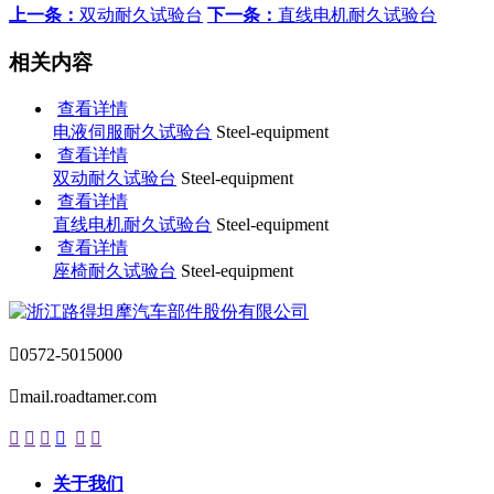
上一条：
双动耐久试验台
下一条：
直线电机耐久试验台
相关内容
查看详情
电液伺服耐久试验台
Steel-equipment
查看详情
双动耐久试验台
Steel-equipment
查看详情
直线电机耐久试验台
Steel-equipment
查看详情
座椅耐久试验台
Steel-equipment

0572-5015000

mail.roadtamer.com






关于我们