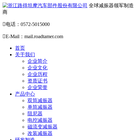
全球减振器领军制造
商

电话：0572-5015000

E-Mail：mail.roadtamer.com
首页
关于我们
企业简介
企业文化
企业历程
资质证书
企业荣誉
产品中心
双筒减振器
单筒减振器
阻尼器
电控减振器
磁流变减振器
改装减振器
研发智造