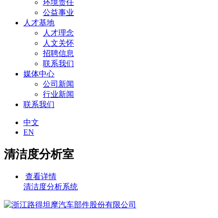
环境责任
公益事业
人才基地
人才理念
人文关怀
招聘信息
联系我们
媒体中心
公司新闻
行业新闻
联系我们
中文
EN
清洁度分析室
查看详情
清洁度分析系统