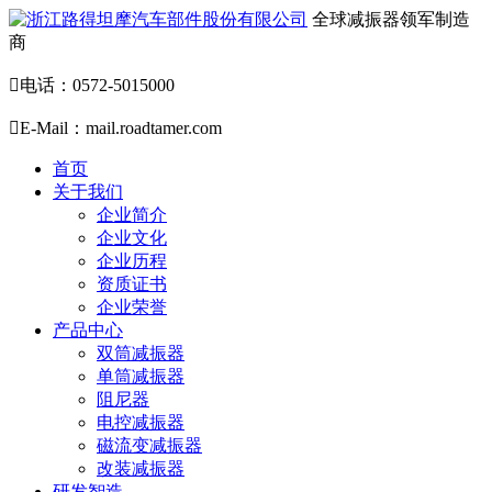
全球减振器领军制造
商

电话：0572-5015000

E-Mail：mail.roadtamer.com
首页
关于我们
企业简介
企业文化
企业历程
资质证书
企业荣誉
产品中心
双筒减振器
单筒减振器
阻尼器
电控减振器
磁流变减振器
改装减振器
研发智造