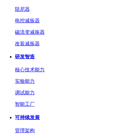
阻尼器
电控减振器
磁流变减振器
改装减振器
研发智造
核心技术能力
实验能力
调试能力
智能工厂
可持续发展
管理架构