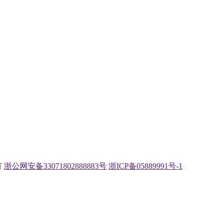
有
浙公网安备33071802888883号
浙ICP备05889991号-1