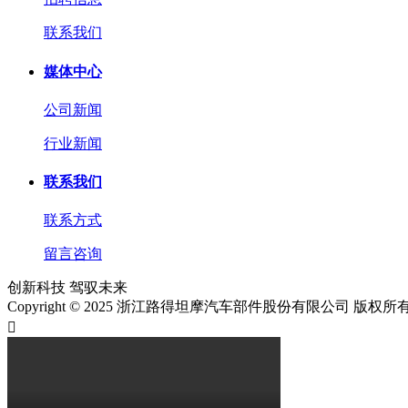
联系我们
媒体中心
公司新闻
行业新闻
联系我们
联系方式
留言咨询
创新科技 驾驭未来
Copyright © 2025 浙江路得坦摩汽车部件股份有限公司 版权所
