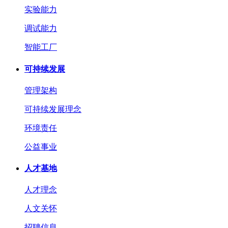
实验能力
调试能力
智能工厂
可持续发展
管理架构
可持续发展理念
环境责任
公益事业
人才基地
人才理念
人文关怀
招聘信息