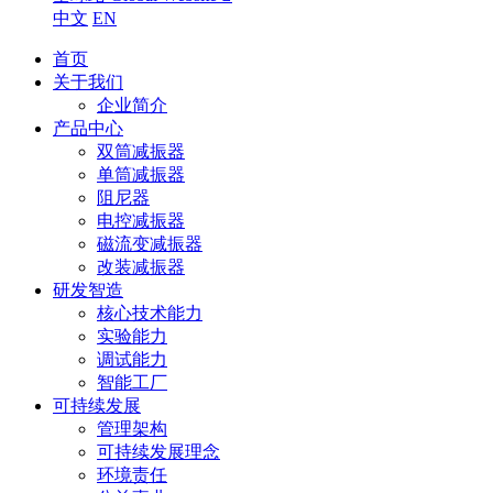
中文
EN
首页
关于我们
企业简介
产品中心
双筒减振器
单筒减振器
阻尼器
电控减振器
磁流变减振器
改装减振器
研发智造
核心技术能力
实验能力
调试能力
智能工厂
可持续发展
管理架构
可持续发展理念
环境责任