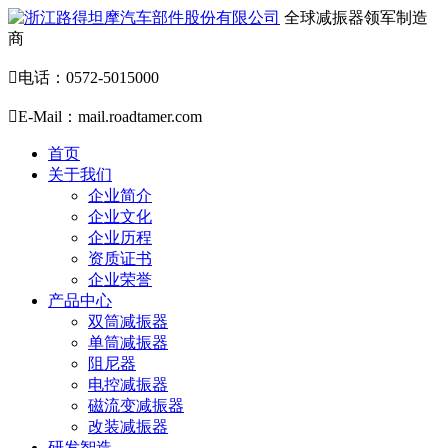
全球减振器领军制造
商

电话：0572-5015000

E-Mail：mail.roadtamer.com
首页
关于我们
企业简介
企业文化
企业历程
资质证书
企业荣誉
产品中心
双筒减振器
单筒减振器
阻尼器
电控减振器
磁流变减振器
改装减振器
研发智造