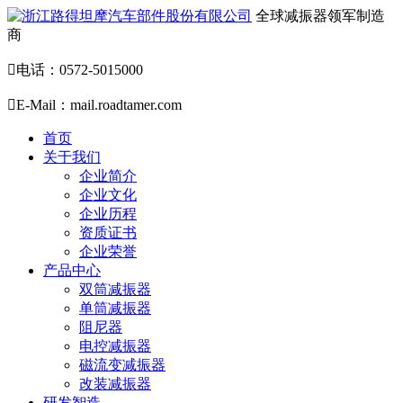
全球减振器领军制造
商

电话：0572-5015000

E-Mail：mail.roadtamer.com
首页
关于我们
企业简介
企业文化
企业历程
资质证书
企业荣誉
产品中心
双筒减振器
单筒减振器
阻尼器
电控减振器
磁流变减振器
改装减振器
研发智造