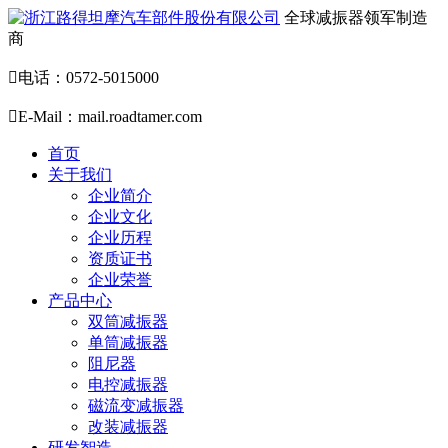
全球减振器领军制造
商

电话：0572-5015000

E-Mail：mail.roadtamer.com
首页
关于我们
企业简介
企业文化
企业历程
资质证书
企业荣誉
产品中心
双筒减振器
单筒减振器
阻尼器
电控减振器
磁流变减振器
改装减振器
研发智造