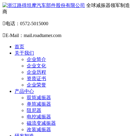
全球减振器领军制造
商

电话：0572-5015000

E-Mail：mail.roadtamer.com
首页
关于我们
企业简介
企业文化
企业历程
资质证书
企业荣誉
产品中心
双筒减振器
单筒减振器
阻尼器
电控减振器
磁流变减振器
改装减振器
研发智造