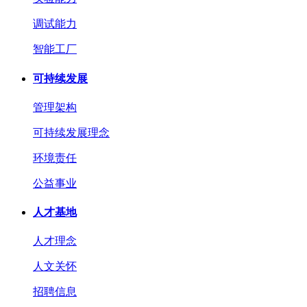
调试能力
智能工厂
可持续发展
管理架构
可持续发展理念
环境责任
公益事业
人才基地
人才理念
人文关怀
招聘信息