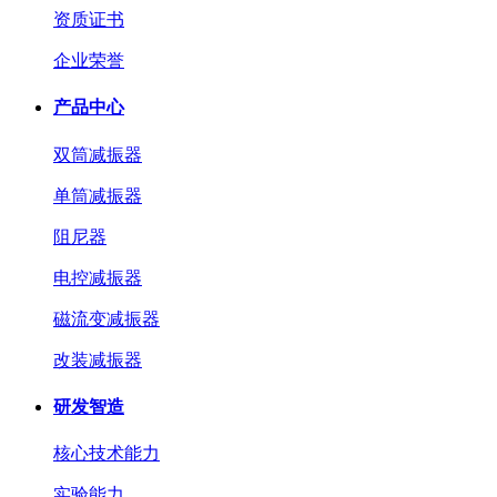
资质证书
企业荣誉
产品中心
双筒减振器
单筒减振器
阻尼器
电控减振器
磁流变减振器
改装减振器
研发智造
核心技术能力
实验能力