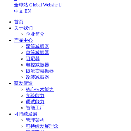
全球站 Global Website

中文
EN
首页
关于我们
企业简介
产品中心
双筒减振器
单筒减振器
阻尼器
电控减振器
磁流变减振器
改装减振器
研发智造
核心技术能力
实验能力
调试能力
智能工厂
可持续发展
管理架构
可持续发展理念