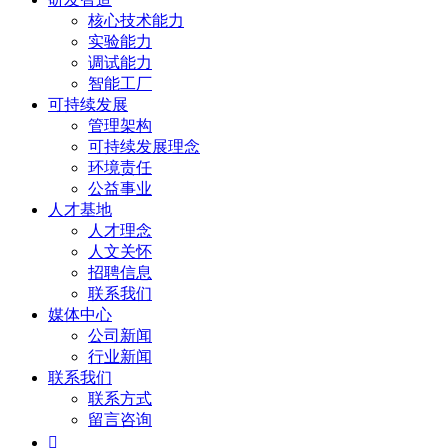
核心技术能力
实验能力
调试能力
智能工厂
可持续发展
管理架构
可持续发展理念
环境责任
公益事业
人才基地
人才理念
人文关怀
招聘信息
联系我们
媒体中心
公司新闻
行业新闻
联系我们
联系方式
留言咨询
