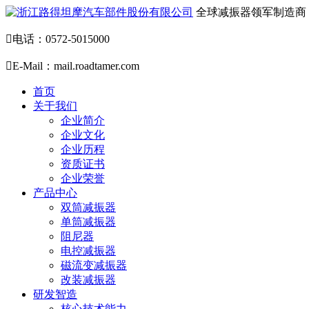
全球减振器领军制造商

电话：0572-5015000

E-Mail：mail.roadtamer.com
首页
关于我们
企业简介
企业文化
企业历程
资质证书
企业荣誉
产品中心
双筒减振器
单筒减振器
阻尼器
电控减振器
磁流变减振器
改装减振器
研发智造
核心技术能力