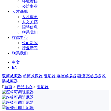
环境责任
公益事业
人才基地
人才理念
人文关怀
招聘信息
联系我们
媒体中心
公司新闻
行业新闻
联系我们
中文
EN
双筒减振器
单筒减振器
阻尼器
电控减振器
磁流变减振器
改
装减振器

首页
>
产品中心
>
阻尼器