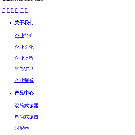






关于我们
企业简介
企业文化
企业历程
资质证书
企业荣誉
产品中心
双筒减振器
单筒减振器
阻尼器