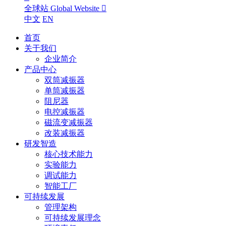
全球站 Global Website

中文
EN
首页
关于我们
企业简介
产品中心
双筒减振器
单筒减振器
阻尼器
电控减振器
磁流变减振器
改装减振器
研发智造
核心技术能力
实验能力
调试能力
智能工厂
可持续发展
管理架构
可持续发展理念