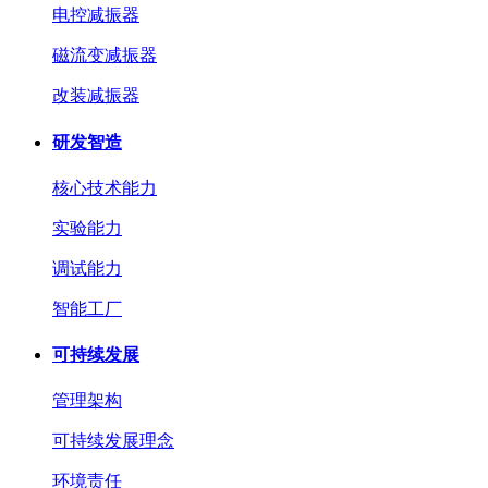
电控减振器
磁流变减振器
改装减振器
研发智造
核心技术能力
实验能力
调试能力
智能工厂
可持续发展
管理架构
可持续发展理念
环境责任