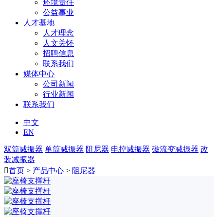
环境责任
公益事业
人才基地
人才理念
人文关怀
招聘信息
联系我们
媒体中心
公司新闻
行业新闻
联系我们
中文
EN
双筒减振器
单筒减振器
阻尼器
电控减振器
磁流变减振器
改
装减振器

首页
>
产品中心
>
阻尼器