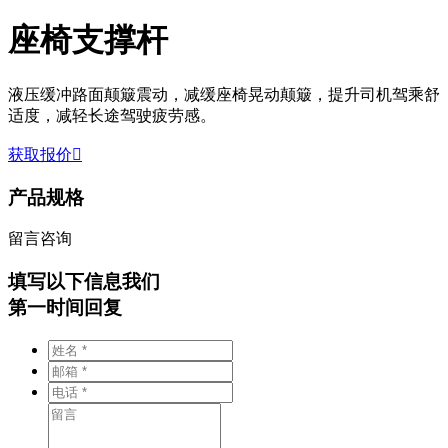
座椅支撑杆
液压缓冲路面颠簸震动，减缓座椅晃动颠簸，提升司机驾乘舒
适度，减轻长途驾驶疲劳感。
获取报价

产品规格
留言咨询
填写以下信息我们
第一时间回复