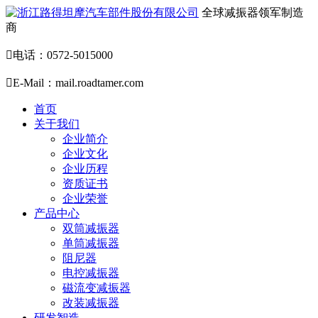
全球减振器领军制造
商

电话：0572-5015000

E-Mail：mail.roadtamer.com
首页
关于我们
企业简介
企业文化
企业历程
资质证书
企业荣誉
产品中心
双筒减振器
单筒减振器
阻尼器
电控减振器
磁流变减振器
改装减振器
研发智造