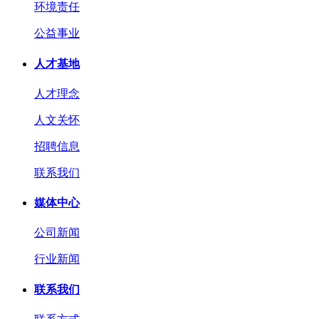
环境责任
公益事业
人才基地
人才理念
人文关怀
招聘信息
联系我们
媒体中心
公司新闻
行业新闻
联系我们