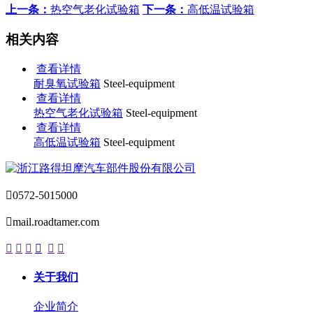
上一条：
热空气老化试验箱
下一条：
高低温试验箱
相关内容
查看详情
耐臭氧试验箱
Steel-equipment
查看详情
热空气老化试验箱
Steel-equipment
查看详情
高低温试验箱
Steel-equipment

0572-5015000

mail.roadtamer.com






关于我们
企业简介