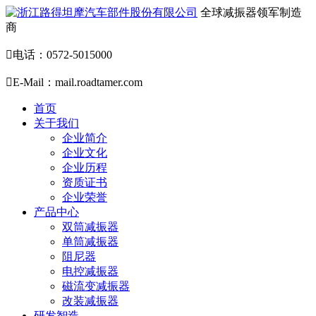
全球减振器领军制造
商

电话：0572-5015000

E-Mail：mail.roadtamer.com
首页
关于我们
企业简介
企业文化
企业历程
资质证书
企业荣誉
产品中心
双筒减振器
单筒减振器
阻尼器
电控减振器
磁流变减振器
改装减振器
研发智造