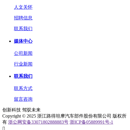
人文关怀
招聘信息
联系我们
媒体中心
公司新闻
行业新闻
联系我们
联系方式
留言咨询
创新科技 驾驭未来
Copyright © 2025 浙江路得坦摩汽车部件股份有限公司 版权所
有
浙公网安备33071802888883号
浙ICP备05889991号-1
