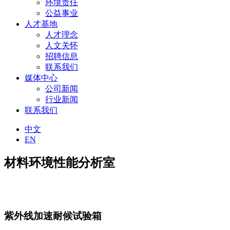
环境责任
公益事业
人才基地
人才理念
人文关怀
招聘信息
联系我们
媒体中心
公司新闻
行业新闻
联系我们
中文
EN
材料环境性能分析室
紫外线加速耐候试验箱