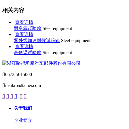
相关内容
查看详情
耐臭氧试验箱
Steel-equipment
查看详情
紫外线加速耐候试验箱
Steel-equipment
查看详情
高低温试验箱
Steel-equipment

0572-5015000

mail.roadtamer.com






关于我们
企业简介