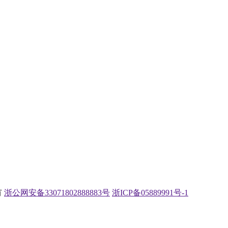
有
浙公网安备33071802888883号
浙ICP备05889991号-1