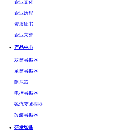
企业文化
企业历程
资质证书
企业荣誉
产品中心
双筒减振器
单筒减振器
阻尼器
电控减振器
磁流变减振器
改装减振器
研发智造