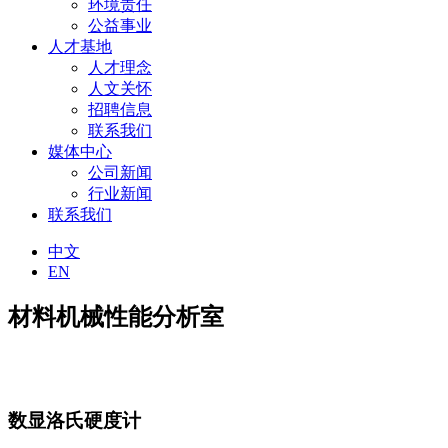
环境责任
公益事业
人才基地
人才理念
人文关怀
招聘信息
联系我们
媒体中心
公司新闻
行业新闻
联系我们
中文
EN
材料机械性能分析室
数显洛氏硬度计