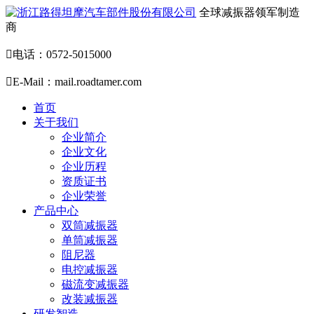
全球减振器领军制造
商

电话：0572-5015000

E-Mail：mail.roadtamer.com
首页
关于我们
企业简介
企业文化
企业历程
资质证书
企业荣誉
产品中心
双筒减振器
单筒减振器
阻尼器
电控减振器
磁流变减振器
改装减振器
研发智造