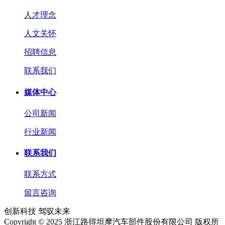
人才理念
人文关怀
招聘信息
联系我们
媒体中心
公司新闻
行业新闻
联系我们
联系方式
留言咨询
创新科技 驾驭未来
Copyright © 2025 浙江路得坦摩汽车部件股份有限公司 版权所