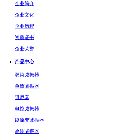
企业简介
企业文化
企业历程
资质证书
企业荣誉
产品中心
双筒减振器
单筒减振器
阻尼器
电控减振器
磁流变减振器
改装减振器