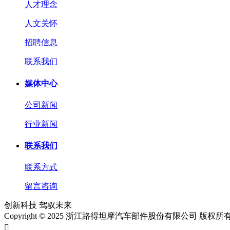
人才理念
人文关怀
招聘信息
联系我们
媒体中心
公司新闻
行业新闻
联系我们
联系方式
留言咨询
创新科技 驾驭未来
Copyright © 2025 浙江路得坦摩汽车部件股份有限公司 版权所
