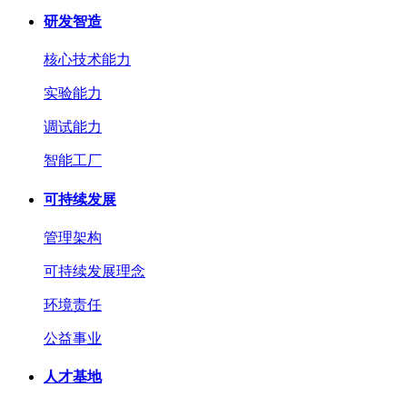
研发智造
核心技术能力
实验能力
调试能力
智能工厂
可持续发展
管理架构
可持续发展理念
环境责任
公益事业
人才基地