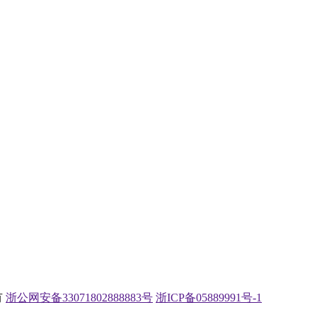
有
浙公网安备33071802888883号
浙ICP备05889991号-1