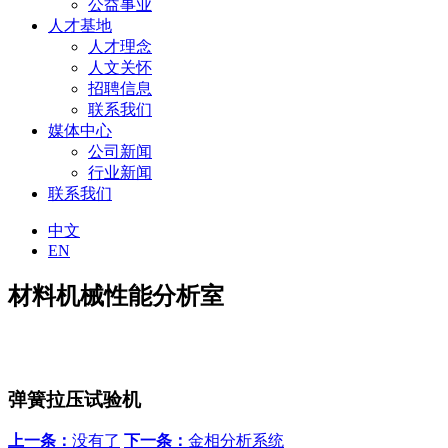
公益事业
人才基地
人才理念
人文关怀
招聘信息
联系我们
媒体中心
公司新闻
行业新闻
联系我们
中文
EN
材料机械性能分析室
弹簧拉压试验机
上一条：
没有了
下一条：
金相分析系统